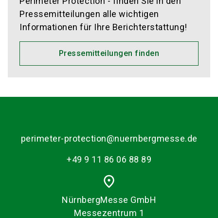
Perimeter Protection - finden Sie in den
Pressemitteilungen alle wichtigen
Informationen für Ihre Berichterstattung!
Pressemitteilungen finden
perimeter-protection@nuernbergmesse.de
+49 9 11 86 06 88 89
place
NürnbergMesse GmbH
Messezentrum 1