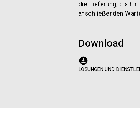
die Lieferung, bis h
anschließenden Wart
Download
download_for_offline
LÖSUNGEN UND DIENSTLE