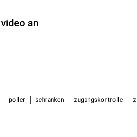
nvideo an
poller
schranken
zugangskontrolle
z