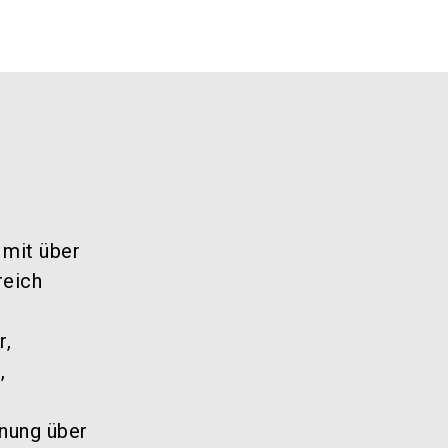
 mit über
reich
r,
,
anung über