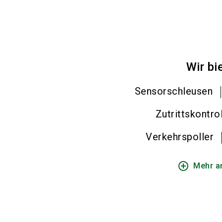
Wir bi
Sensorschleusen
Zutrittskontro
Verkehrspoller
add_circle_outline
Mehr a