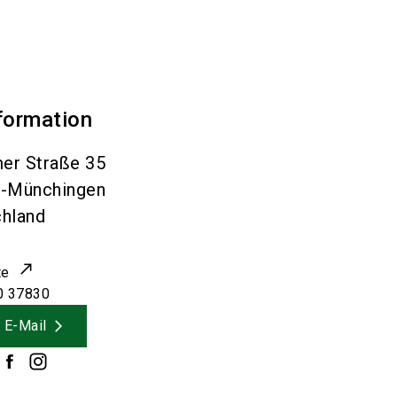
formation
er Straße 35
l-Münchingen
hland
te
0 37830
 E-Mail