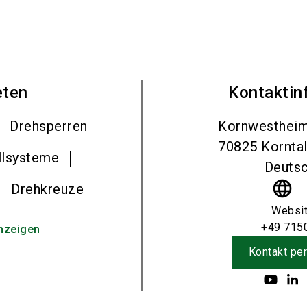
eten
Kontaktin
Drehsperren
Kornwestheim
70825
Kornta
llsysteme
Deutsc
language
Drehkreuze
Websi
+49 715
nzeigen
Kontakt per