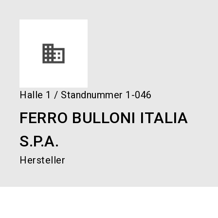
language
Services bestellen!
Jetzt Stand buchen!
DE
search
Halle
1
/
Standnummer
1-046
FERRO BULLONI ITALIA
S.P.A.
Hersteller