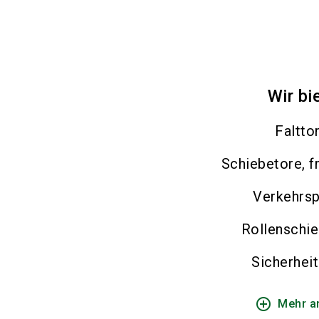
Wir bi
Faltto
Schiebetore, f
Verkehrsp
Rollenschi
Sicherheit
add_circle_outline
Mehr a