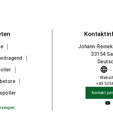
eten
Kontaktin
re
Johann-Reinek
33154
Sa
reitragend
Deutsc
language
oller
Websi
ebetore
+49 525
spoller
Kontakt per
nzeigen