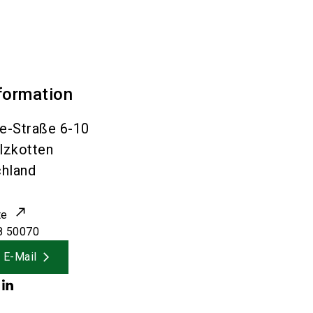
formation
e-Straße 6-10
lzkotten
hland
te
8 50070
 E-Mail