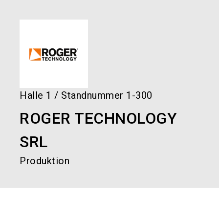
language
Services bestellen!
Jetzt Stand buchen!
DE
search
Halle
1
/
Standnummer
1-300
ROGER TECHNOLOGY
SRL
Produktion