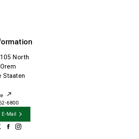
formation
105 North
Orem
e Staaten
te
62-6800
 E-Mail