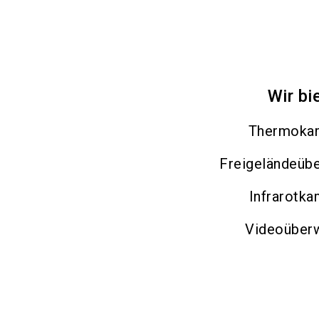
Wir bi
Thermoka
Freigeländeüb
Infrarotk
Videoüber