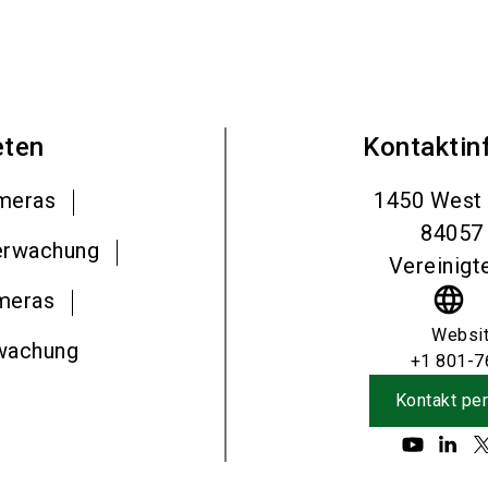
eten
Kontaktin
meras
1450 West 
84057
erwachung
Vereinigt
language
ameras
Websi
wachung
+1 801-7
Kontakt per