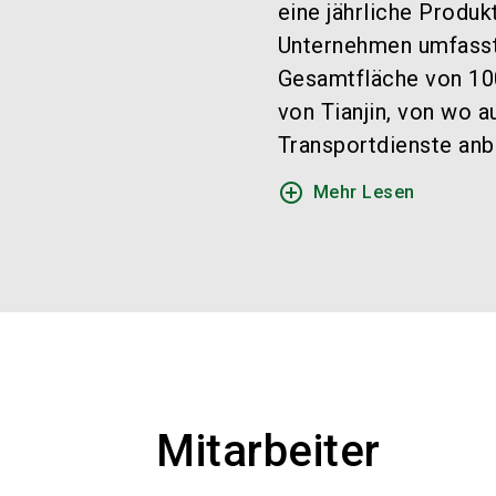
eine jährliche Produ
Unternehmen umfasst 
Gesamtfläche von 100
von Tianjin, von wo 
Transportdienste anbi
add_circle_outline
Mehr Lesen
Mitarbeiter