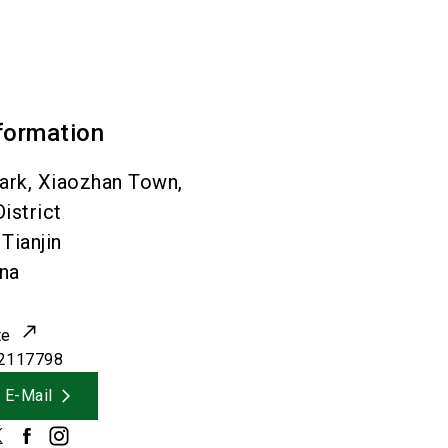
formation
Park, Xiaozhan Town,
istrict
Tianjin
na
te
2117798
 E-Mail