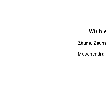
Wir bi
Zäune, Zaun
Maschendrah