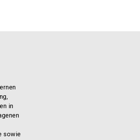
dernen
ng,
en in
ragenen
re sowie