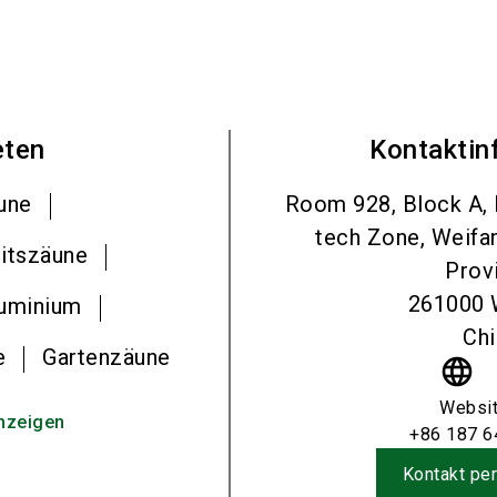
eten
Kontaktin
une
Room 928, Block A, F
tech Zone, Weifa
itszäune
Prov
261000
luminium
Chi
e
Gartenzäune
language
Websi
nzeigen
+86 187 6
Kontakt per