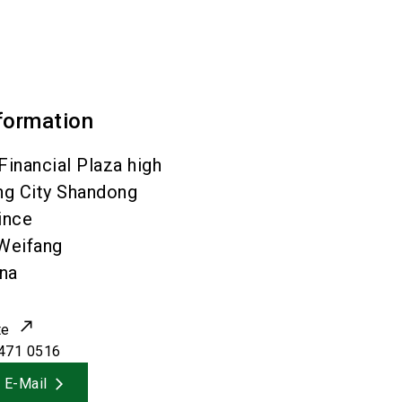
formation
inancial Plaza high
ng City Shandong
ince
Weifang
na
te
471 0516
 E-Mail