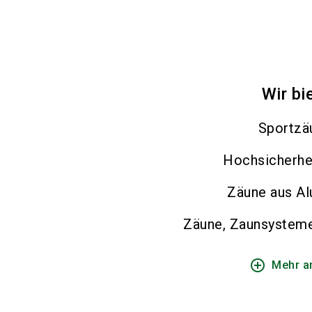
Wir bi
Sportzä
Hochsicherhe
Zäune aus A
Zäune, Zaunsystem
add_circle_outline
Mehr a