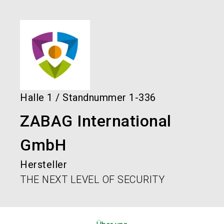
language
Services bestellen!
Jetzt Stand buchen!
DE
search
Halle
1
/
Standnummer
1-336
ZABAG International
GmbH
Hersteller
THE NEXT LEVEL OF SECURITY