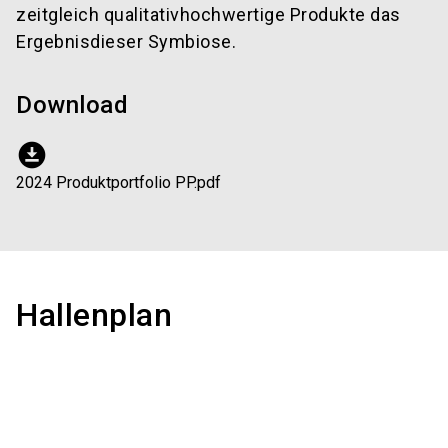
zeitgleich qualitativhochwertige Produkte das
Ergebnisdieser Symbiose.
Download
download_for_offline
2024 Produktportfolio PP.pdf
Hallenplan