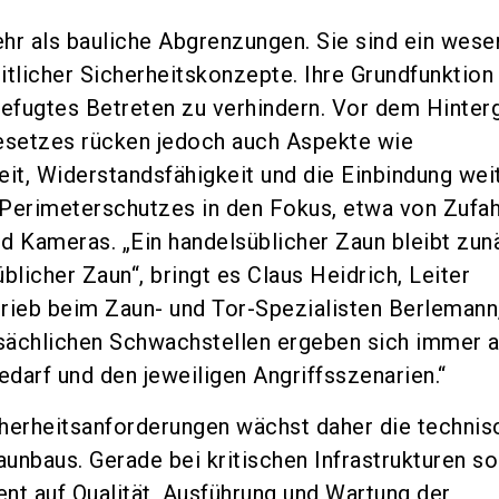
hr als bauliche Abgrenzungen. Sie sind ein wese
itlicher Sicherheitskonzepte. Ihre Grundfunktion
befugtes Betreten zu verhindern. Vor dem Hinter
setzes rücken jedoch auch Aspekte wie
t, Widerstandsfähigkeit und die Einbindung wei
erimeterschutzes in den Fokus, etwa von Zufah
d Kameras. „Ein handelsüblicher Zaun bleibt zun
blicher Zaun“, bringt es Claus Heidrich, Leiter
rieb beim Zaun- und Tor-Spezialisten Berlemann,
tsächlichen Schwachstellen ergeben sich immer 
darf und den jeweiligen Angriffsszenarien.“
herheitsanforderungen wächst daher die technis
unbaus. Gerade bei kritischen Infrastrukturen so
nt auf Qualität, Ausführung und Wartung der