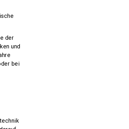
ische
e der
rken und
ahre
oder bei
technik