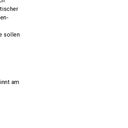
ch
tischer
ren-
e sollen
innt am