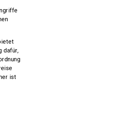
ngriffe
hen
ietet
 dafür,
ordnung
weise
er ist