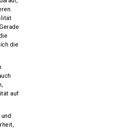
darauf,
ren.
lität
 Gerade
die
ich die
n
auch
n,
tät auf
 und
heit,