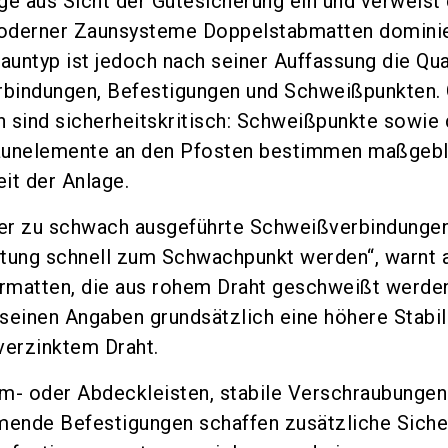
age aus Sicht der Gütesicherung ein und verweist 
oderner Zaunsysteme Doppelstabmatten dominie
auntyp ist jedoch nach seiner Auffassung die Qua
erbindungen, Befestigungen und Schweißpunkten.
 sind sicherheitskritisch: Schweißpunkte sowie 
aunelemente an den Pfosten bestimmen maßgebl
it der Anlage.
er zu schwach ausgeführte Schweißverbindunge
stung schnell zum Schwachpunkt werden“, warnt 
ermatten, die aus rohem Draht geschweißt werde
seinen Angaben grundsätzlich eine höhere Stabili
verzinktem Draht.
- oder Abdeckleisten, stabile Verschraubungen
ende Befestigungen schaffen zusätzliche Sicher