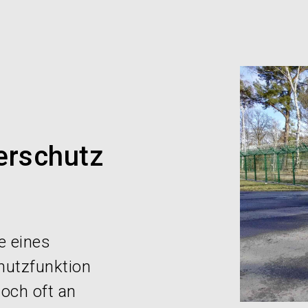
Service
erschutz
e eines
hutzfunktion
doch oft an