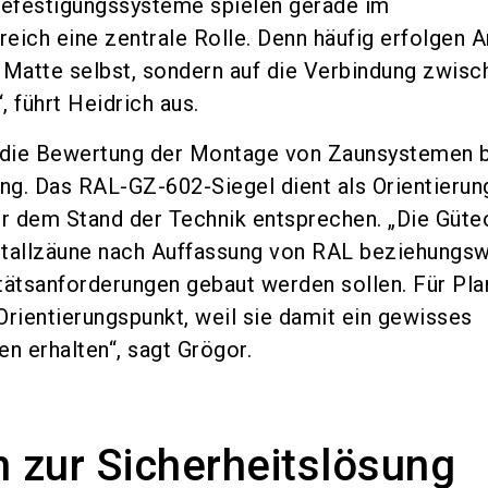
Befestigungssysteme spielen gerade im
eich eine zentrale Rolle. Denn häufig erfolgen A
ie Matte selbst, sondern auf die Verbindung zwisc
 führt Heidrich aus.
r die Bewertung der Montage von Zaunsystemen b
g. Das RAL-GZ-602-Siegel dient als Orientierung
r dem Stand der Technik entsprechen. „Die Güte
etallzäune nach Auffassung von RAL beziehungs
tätsanforderungen gebaut werden sollen. Für Plan
 Orientierungspunkt, weil sie damit ein gewisses
n erhalten“, sagt Grögor.
 zur Sicherheitslösung