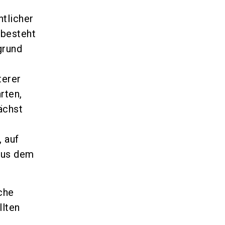
ntlicher
 besteht
grund
terer
rten,
ächst
 auf
aus dem
che
llten