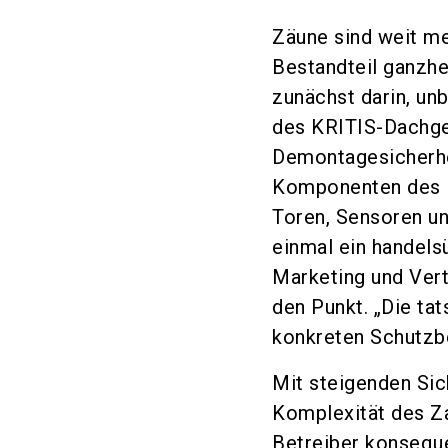
Zäune sind weit me
Bestandteil ganzhe
zunächst darin, un
des KRITIS-Dachge
Demontagesicherhei
Komponenten des P
Toren, Sensoren un
einmal ein handelsü
Marketing und Vert
den Punkt. „Die ta
konkreten Schutzbe
Mit steigenden Sic
Komplexität des Za
Betreiber konseque