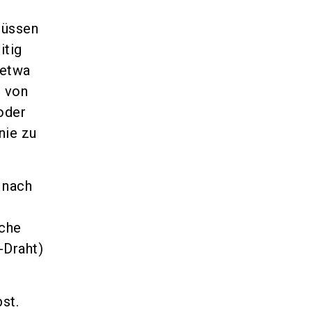
müssen
itig
 etwa
 von
oder
nie zu
 nach
iche
-Draht)
st.