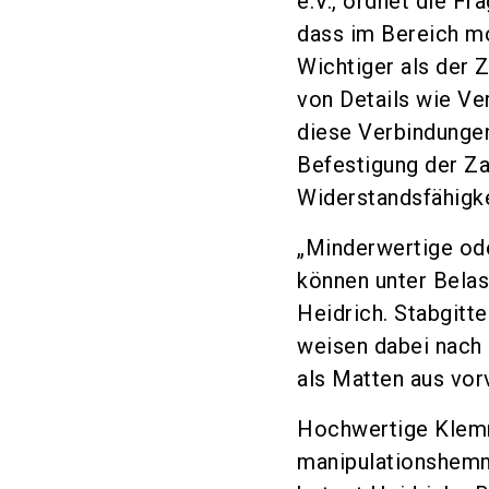
e.V., ordnet die Fr
dass im Bereich m
Wichtiger als der Z
von Details wie V
diese Verbindungen
Befestigung der Z
Widerstandsfähigke
„Minderwertige od
können unter Bela
Heidrich. Stabgitt
weisen dabei nach 
als Matten aus vor
Hochwertige Klemm
manipulationshemm