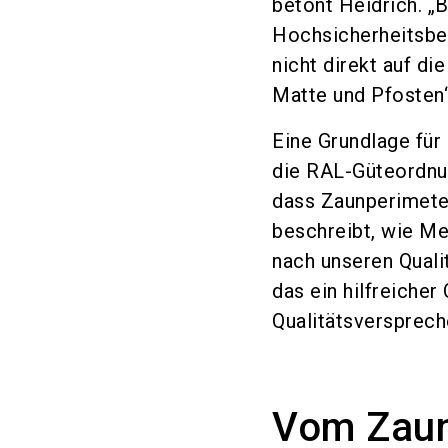
betont Heidrich. „
Hochsicherheitsber
nicht direkt auf d
Matte und Pfosten“,
Eine Grundlage fü
die RAL-Güteordnun
dass Zaunperimete
beschreibt, wie M
nach unseren Quali
das ein hilfreicher
Qualitätsverspreche
Vom Zaun