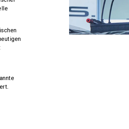
lle
nischen
heutigen
t
annte
ert.