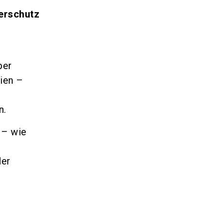
terschutz
ber
ien –
n.
 – wie
der