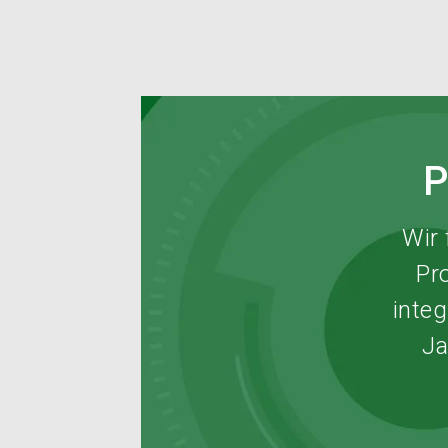
P
Wir
Pr
inte
Ja