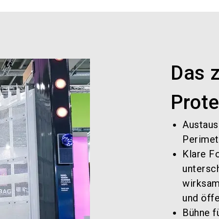
Das z
Prote
Austaus
Perimet
Klare Fo
untersc
wirksam
und öffe
Bühne f