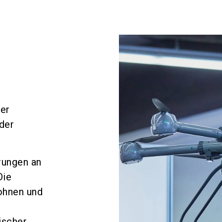
der
der
rungen an
Die
ohnen und
ischer