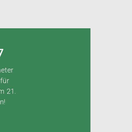
27
eter
für
m 21.
en!