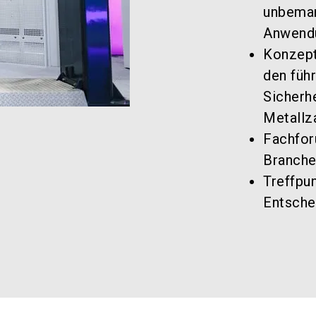
unbeman
Anwendu
Konzept
den füh
Sicherh
Metallz
Fachfor
Branche
Treffpun
Entsche