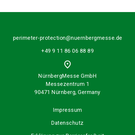
language
Services bestellen!
Jetzt Stand buchen!
DE
search
perimeter-protection@nuernbergmesse.de
+49 9 11 86 06 88 89
place
NürnbergMesse GmbH
Messezentrum 1
90471 Nürnberg, Germany
Impressum
Datenschutz