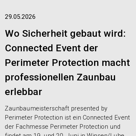
language
Services bestellen!
Jetzt Stand buchen!
DE
29.05.2026
search
Wo Sicherheit gebaut wird:
Connected Event der
Perimeter Protection macht
professionellen Zaunbau
erlebbar
Zaunbaumeisterschaft presented by
Perimeter Protection ist ein Connected Event
der Fachmesse Perimeter Protection und
findet am 19. und 20. Juni in Winsen/Luhe